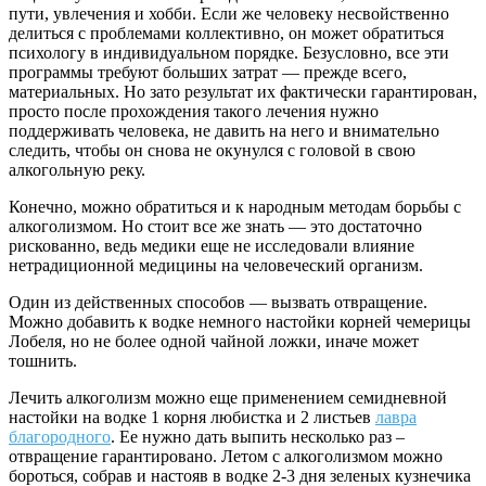
пути, увлечения и хобби. Если же человеку несвойственно
делиться с проблемами коллективно, он может обратиться
психологу в индивидуальном порядке. Безусловно, все эти
программы требуют больших затрат — прежде всего,
материальных. Но зато результат их фактически гарантирован,
просто после прохождения такого лечения нужно
поддерживать человека, не давить на него и внимательно
следить, чтобы он снова не окунулся с головой в свою
алкогольную реку.
Конечно, можно обратиться и к народным методам борьбы с
алкоголизмом. Но стоит все же знать — это достаточно
рискованно, ведь медики еще не исследовали влияние
нетрадиционной медицины на человеческий организм.
Один из действенных способов — вызвать отвращение.
Можно добавить к водке немного настойки корней чемерицы
Лобеля, но не более одной чайной ложки, иначе может
тошнить.
Лечить алкоголизм можно еще применением семидневной
настойки на водке 1 корня любистка и 2 листьев
лавра
благородного
. Ее нужно дать выпить несколько раз –
отвращение гарантировано. Летом с алкоголизмом можно
бороться, собрав и настояв в водке 2-3 дня зеленых кузнечика