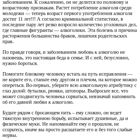
заболеванием. К сожалению, он не делится по половому и
возрастному признакам. Растет потребление алкоголя среди
молодежи — теперь возраст первого употребления алкоголя
достиг 11 лет!!! А согласно криминальной статистике, в
последние пару лет резко возросло количество уголовных дел,
где главные фигуранты — алкоголики. Эта болезнь и причина
расторжения большинства браков, лишения родительских
прав.
По правде говоря, и заболеванием любовь к алкоголю не
назовешь, это настоящая беда в семье. И с ней, безусловно,
нужно бороться.
Помогите близкому человеку встать на путь исправления —
не корите его, станьте ему другом и плечом, на которое можно
опереться. Во-первых, уберите всю алкогольную атрибутику с
глаз долой: бутылки, рюмки, штопоры. Выбросьте все, что
может сподвигнуть человека сорваться, невзначай напомнить
об его давней любви к алкоголю.
Будьте рядом с бросающем пить – ему сложно, он ведет
тяжелую внутреннюю борьбу, испытывает душевные, да и
физические муки. Не напоминайте ему о прошлом, не
ссорьтесь, иначе вы просто расшатаете его и без того слабые
нервы.