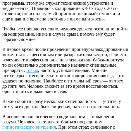
программа, этому же служат технические устройства и
медикаменты. Появилось кодирование в 40-х годах 20-го
столетия, но используемый принцип не новый: им лечили
еще в давние времена восточные шаманы и жрецы.
Чтобы все прошло успешно, человек должен осознанно пойти
на кодирование, иначе в случае срыва помочь ему будет
гораздо сложнее.
В первое время после проведения процедуры закодированный
может стать агрессивным или раздражительным, но, если его
излечивает профессионал, а не знахарка или бабка-повитуха,
то он обязательно дополнительно назначит специальные
препараты:
травы
, настои, успокоительные. Многие
психиатры категорически против кодирования навсегда: это
ударяет по психике. Наиболее оптимальный срок — от трех
до пяти лет. Человек сможет за это время восстановиться,
бросить пить и даже найти себя.
Важно обойти сразу нескольких специалистов — учтите, у
них у всех должна быть лицензия, патент на деятельность.
В основе психологического кодирования — подавление
разума. Человека заставляют бояться посредством
гипнотического внушения
. При этом страх связывают с