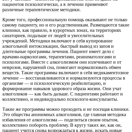
пациентов психологически, а в лечении применяют
различные терапевтические методики.
Кроме того, профессиональную помощь оказывают не только
самому пациенту, но и его родственникам. Размещаются такие
клиники, как правило, в курортных зонах, на территориях
санаториев, подальше от людей и увеселительных
учреждений. Методики включают в себя купирование
алкогольной интоксикации, быстрый вывод из запоя и
длительные программы лечения. Пациент имеет дело с
врачами-наркологами, терапевтами, реаниматологами и
психологами. Вместе с алкоголизмом они излечивают и от
неврозов, нарушений сна, помогают нормализовать обмен
веществ. Такие программы включают в себя медикаментозное
лечение — восстанавливаются и нормализуются процессы в
организме — и психологическую реабилитацию, и
формирование навыков здорового образа жизни. Они учат
алкоголиков — как быть дальше. С пациентами работают и
коллективно, и индивидуально психологи-консультанты.
Такие же программы можно проходить и не посещая клиники.
Это общества анонимных алкоголиков, где главная методика
избавления от алкоголизма — поделиться своим опытом,
коллективно побороть проблему. В кругу таких же, как он,
пациент учится снова возрождаться к жизни, искать новые