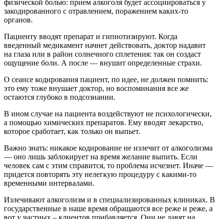
физической болью: прием алкоголя будет ассоциироваться у
закодированного с отравлением, поражением каких-то
органов.
Пациенту вводят препарат и гипнотизируют. Когда
введенный медикамент начнет действовать, доктор надавит
на глаза или в район солнечного сплетения: так он создаст
ощущение боли. А после — внушит определенные страхи.
О сеансе кодирования пациент, по идее, не должен помнить:
это ему тоже внушает доктор, но воспоминания все же
остаются глубоко в подсознании.
В ином случае на пациента воздействуют не психологически,
а помощью химических препаратов. Ему вводят лекарство,
которое сработает, как только он выпьет.
Важно знать: никакое кодирование не излечит от алкоголизма
— оно лишь заблокирует на время желание выпить. Если
человек сам с этим справится, то проблема исчезнет. Иначе —
придется повторять эту нелегкую процедуру с какими-то
временными интервалами.
Излечивают алкоголизм и в специализированных клиниках. В
государственные в наше время обращаются все реже и реже, а
вот у частных – клиентов прибавляется. Они не давят на