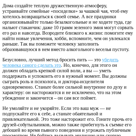
Дома создайте теплую дружественную атмосферу,
устраивайте семейные «посиделки» за чашкой чая, чтоб ему
хотелось возвращаться к своей семье. А все праздники
организовывайте только безалкогольные и не ходите туда, где
нальют стаканчик: даже 10 грамм зеленого змия могут сорвать
его раз и навсегда. Возродите близкого к жизни: помогите ему
найти новые увлечения, хобби, вспомните, чем он увлекался
раньше. Так вы поможете человеку заполнить
образовавшуюся в нем вместо алкогольного веселья пустоту.
Безусловно, лучший метод бросить пить — это
убедить
человека самого сделать это
. Но, конечно, для этого он
должен обладать крепкой силой воли, а вы — уметь
поддержать и успокоить его в нужный момент. Вы должны
сыграть роль и психолога, и доктора-исцелителя
одновременно. Станьте более сильной внутренне по духу и
характеру: он насторожится и не исключено, что на этом
убеждение и закончится – он сам все поймет.
Не умоляйте и не укоряйте. Если это ваш муж — не
подпускайте его к себе, а станьте обаятельной и
привлекательной. Это тоже насторожит его. Гоните прочь его
друзей-собутыльников, можно также прибегнуть к съемке его
дебошей во время пьяного поведения и угрожать публичным
просмотром. Не бойтесь вызывать милицию или скорую