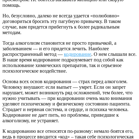
помощь.
Но, безусловно, далеко не всегда удается «полюбовно»
договориться бросить эту пагубную привычку. В таком
случае, вам придется прибегнуть к более радикальным
методам.
Тогда алкоголизм становится не просто привычкой, а
заболеванием — и его придется лечить. Наиболее
распространенный метод —
кодирование
. О нем слышали все.
В наше время кодирование подразумевает под собой как
использование химических препаратов, так и серьезное
психологическое воздействие.
Основа всех основ кодирования — страх перед алкоголем.
Человеку внушают: если выпьет — умрет. Если он запрет
нарушает, может возникнуть ряд осложнений, тем более, что
нужно учитывать — при кодировании очень мало внимания
уделяют психическому и физическому состоянию пациента.
Страдает и нервная система, и сердце, и психика человека.
Кодирование не дает пить, но проблемы, приведшие к
алкоголизму, не устраняет.
К кодированию все относятся по-разному: немало боятся его,
ведь в процессе вводится «код» – такая себе психологическая