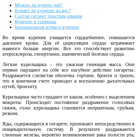
Можно ли курить чай?
Влияет ли курение на вес?
Состав сигарет простым языком
Курение и гормоны
Бронхиальная астма и курение
Во время курения учащается сердцебиение, повышается
давление крови. Для её циркуляции сердце затрачивает
намного больше энергии. Все это способствует развитию
атеросклероза, гипертонии, ишемической болезни сердца.
Легкие курильщика – это ужасная гниющая масса. Они
первые ощущают на себе все пагубное действие сигареты.
Раздражается слизистая оболочка гортани, бронхи и трахеи,
что в конечном счете приводит к воспалению дыхательных
путей, бронхиту.
Курильщики часто страдают от кашля, особенно с выделением
мокроты. Происходит постоянное раздражение голосовых
связок, голос курильщика становится неприятным, грубым,
резким.
Яды, содержащиеся в сигарете, проникают непосредственно в
пищеварительную систему. В результате раздражаются
слюнные железы, вероятно возникновение рака полости рта,