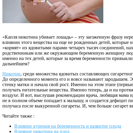
«Капля никотина убивает лошадь» – эту заезженную фразу нер
влиянии этого вещества на еще не рожденных детей, которые 
«кормят» их ядовитыми парами четырех тысяч соединений, нах
родственникам или же окружающим беременную женщину людям.
именно на тех детей, которые за время беременности привыкли
дальнейшем?
Никотин
, среди множества ядовитых составляющих сигаретног
До определенного момента его и вовсе называют зародышем. Эт
стенку матки и начала свой рост. Именно на этом этапе (перв
получать питательные вещества. Именно теперь, да и на прот
воздухе. И вот, выслушав рекомендации врача, любящая мама ид
не в полном объеме попадает к малышу, и создается дефицит п
получаса после выкуренной сигареты. И, чем больше сигарет вы
Читайте также :
Влияние курения на беременность и развитие плода
Влияние никотина на плод