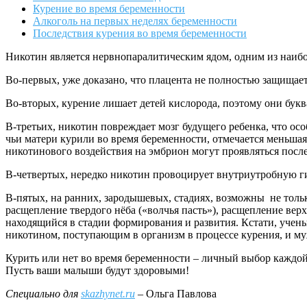
Курение во время беременности
Алкоголь на первых неделях беременности
Последствия курения во время беременности
Никотин является нервнопаралитическим ядом, одним из наибо
Во-первых, уже доказано, что плацента не полностью защищае
Во-вторых, курение лишает детей кислорода, поэтому они букв
В-третьих, никотин повреждает мозг будущего ребенка, что ос
чьи матери курили во время беременности, отмечается меньша
никотинового воздействия на эмбрион могут проявляться пос
В-четвертых, нередко никотин провоцирует внутриутробную г
В-пятых, на ранних, зародышевых, стадиях, возможны не толь
расщепление твердого нёба («волчья пасть»), расщепление вер
находящийся в стадии формирования и развития. Кстати, ученые
никотином, поступающим в организм в процессе курения, и му
Курить или нет во время беременности – личный выбор каждой
Пусть ваши малыши будут здоровыми!
Специально для
skazhynet.ru
– Ольга Павлова