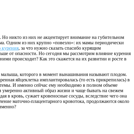
. Но никто из них не акцентирует внимание на губительном
ыма. Одним из них крупно «повезло»: их мамы периодически
о курения
, за что нужно сказать спасибо курящим
ьше от опасности. Но сегодня мы рассмотрим влияние курения
ними происходит? Как это скажется на их развитии и росте в
го малыша, которого в момент вынашивания называют плодом.
ренная яйцеклетка имплантировалась (то есть прикрепилась) в
истемы. И именно сейчас ему необходимо в полном объеме
ти умеренно активный образ жизни и чаще бывать на свежем
ая в кровь, сужает кровеносные сосуды, вследствие чего она
дление маточно-плацентарного кровотока, продолжаются около
 именно?