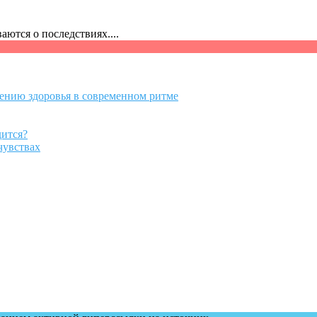
ются о последствиях....
нению здоровья в современном ритме
дится?
чувствах