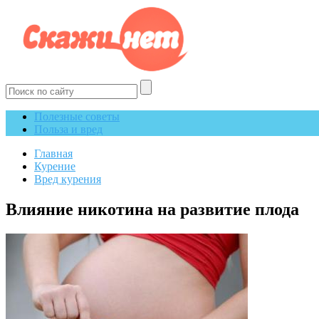
Полезные советы
Польза и вред
Главная
Курение
Вред курения
Влияние никотина на развитие плода