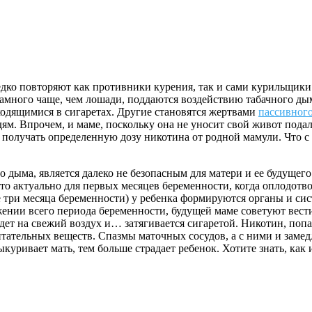
едко повторяют как противники курения, так и сами курильщики
намного чаще, чем лошади, поддаются воздействию табачного д
одящимися в сигаретах. Другие становятся жертвами
пассивног
 Впрочем, и маме, поскольку она не уносит свой живот подал
 получать определенную дозу никотина от родной мамули. Что с 
о дыма, является далеко не безопасным для матери и ее будуще
о актуально для первых месяцев беременности, когда оплодотво
ые три месяца беременности) у ребенка формируются органы и с
яжении всего периода беременности, будущей маме советуют вес
ет на свежий воздух и… затягивается сигаретой. Никотин, попад
итательных веществ. Спазмы маточных сосудов, а с ними и заме
куривает мать, тем больше страдает ребенок. Хотите знать, как