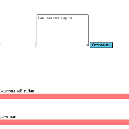
хательный табак....
ченные...