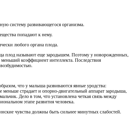
вную систему развивающегося организма.
вещества попадают к нему.
тически любого органа плода.
когда плод называют еще зародышем. Поэтому у новорожденных,
же меньший коэффициент интеллекта. Последствия
 возбудимостью.
бразом, что у малыша развиваются явные уродства:
Не меньше страдает и опорно-двигательный аппарат зародыша,
альчик. Дело в том, что установлена четкая связь между
риональном этапе развития человека.
ринские чувства должны быть сильнее минутных слабостей.