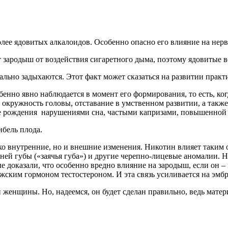
лее ядовитых алкалоидов. Особенно опасно его влияние на нер
т зародыш от воздействия сигаретного дыма, поэтому ядовитые 
ально задыхаются. Этот факт может сказаться на развитии прак
обенно явно наблюдается в момент его формирования, то есть, 
я окружность головы, отставание в умственном развитии, а так
ле рождения нарушениями сна, частыми капризами, повышенной
ибель плода.
ко внутренние, но и внешние изменения. Никотин влияет таким о
хней губы («заячья губа») и другие черепно-лицевые аномалии. 
 доказали, что особенно вредно влияние на зародыш, если он – м
жским гормоном тестостероном. И эта связь усиливается на эмб
 женщины. Но, надеемся, он будет сделан правильно, ведь мате