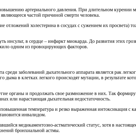
 повышению артериального давления. При длительном курении мо
е являющееся частой причиной смерти человека.
ние отложений холестерина в сосудах с сужением их просвета) 
ть инсульт, в сердце – инфаркт миокарда. До развития этих гро
лужило одним из провоцирующих факторов.
а среди заболеваний дыхательного аппарата является рак легког
го дыма в клетках легкого происходят мутации, в результате ко
ругие органы и продолжать свое размножение в них. Так формир
анах или нарастающая дыхательная недостаточность.
ет повышенная температура и резко выраженная интоксикация с 
становится инвалидом.
вшийся медикаментозно-астматический статус, хотя в настоящее
жнений бронхиальной астмы.