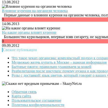
13.08.2012
Влияние курения на организм человека
Первые данные о влиянии курения на организм человека, полу
0
14.06.2013
На какие органы влияет курение
Большинство курильщиков, впервые взяв сигарету, не задумыва
0
09.09.2012
Свежие публикации
Что такое чекап организма: комплексный подход к сохра
Медвежью желчь купить в Москве – важная информация
Бытовые ожоги: правильно ухаживаем за кожей
Реабилитация после инсульта: почему нужна и как прово
Розы с доставкой: язык цветов, который говорят о ваших 
Обратная связь
Карта сайта
Пользовательское соглашение
Политика конфиденциальности