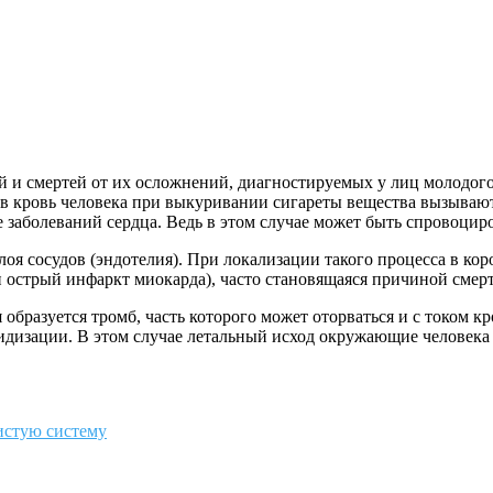
 и смертей от их осложнений, диагностируемых у лиц молодого
в кровь человека при выкуривании сигареты вещества вызывают
е заболеваний сердца. Ведь в этом случае может быть спровоц
оя сосудов (эндотелия). При локализации такого процесса в ко
 острый инфаркт миокарда), часто становящаяся причиной смерт
бразуется тромб, часть которого может оторваться и с током кро
идизации. В этом случае летальный исход окружающие человека 
дистую систему