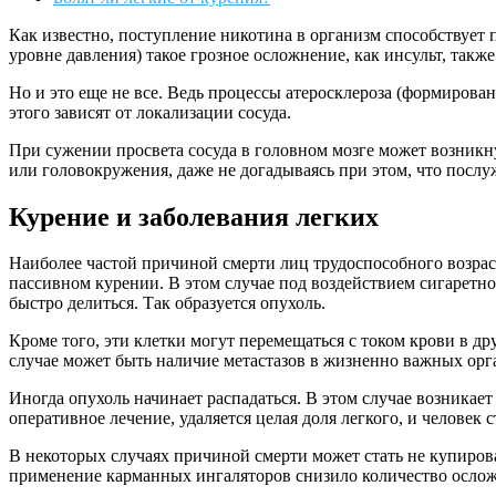
Как известно, поступление никотина в организм способствует
уровне давления) такое грозное осложнение, как инсульт, такж
Но и это еще не все. Ведь процессы атеросклероза (формирова
этого зависят от локализации сосуда.
При сужении просвета сосуда в головном мозге может возникну
или головокружения, даже не догадываясь при этом, что пос
Курение и заболевания легких
Наиболее частой причиной смерти лиц трудоспособного возраст
пассивном курении. В этом случае под воздействием сигаретно
быстро делиться. Так образуется опухоль.
Кроме того, эти клетки могут перемещаться с током крови в д
случае может быть наличие метастазов в жизненно важных орг
Иногда опухоль начинает распадаться. В этом случае возника
оперативное лечение, удаляется целая доля легкого, и человек 
В некоторых случаях причиной смерти может стать не купирова
применение карманных ингаляторов снизило количество осло