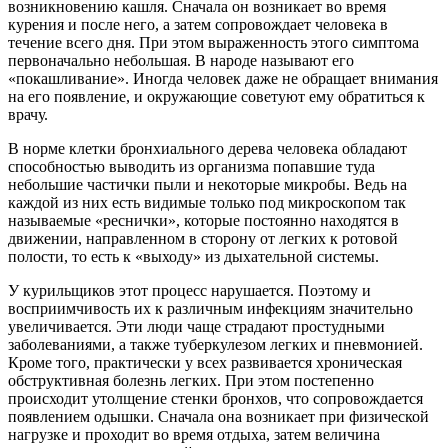
возникновению кашля. Сначала он возникает во время
курения и после него, а затем сопровождает человека в
течение всего дня. При этом выраженность этого симптома
первоначально небольшая. В народе называют его
«покашливание». Иногда человек даже не обращает внимания
на его появление, и окружающие советуют ему обратиться к
врачу.
В норме клетки бронхиального дерева человека обладают
способностью выводить из организма попавшие туда
небольшие частички пыли и некоторые микробы. Ведь на
каждой из них есть видимые только под микроскопом так
называемые «реснички», которые постоянно находятся в
движении, направленном в сторону от легких к ротовой
полости, то есть к «выходу» из дыхательной системы.
У курильщиков этот процесс нарушается. Поэтому и
восприимчивость их к различным инфекциям значительно
увеличивается. Эти люди чаще страдают простудными
заболеваниями, а также туберкулезом легких и пневмонией.
Кроме того, практически у всех развивается хроническая
обструктивная болезнь легких. При этом постепенно
происходит утолщение стенки бронхов, что сопровождается
появлением одышки. Сначала она возникает при физической
нагрузке и проходит во время отдыха, затем величина