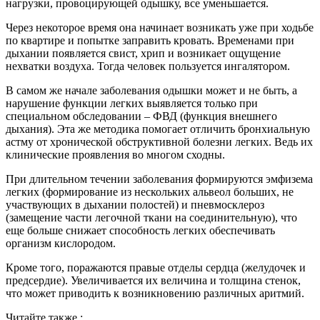
нагрузки, провоцирующей одышку, все уменьшается.
Через некоторое время она начинает возникать уже при ходьбе
по квартире и попытке заправить кровать. Временами при
дыхании появляется свист, хрип и возникает ощущение
нехватки воздуха. Тогда человек пользуется ингалятором.
В самом же начале заболевания одышки может и не быть, а
нарушение функции легких выявляется только при
специальном обследовании – ФВД (функция внешнего
дыхания). Эта же методика помогает отличить бронхиальную
астму от хронической обструктивной болезни легких. Ведь их
клинические проявления во многом сходны.
При длительном течении заболевания формируются эмфизема
легких (формирование из нескольких альвеол больших, не
участвующих в дыхании полостей) и пневмосклероз
(замещение части легочной ткани на соединительную), что
еще больше снижает способность легких обеспечивать
организм кислородом.
Кроме того, поражаются правые отделы сердца (желудочек и
предсердие). Увеличивается их величина и толщина стенок,
что может приводить к возникновению различных аритмий.
Читайте также :