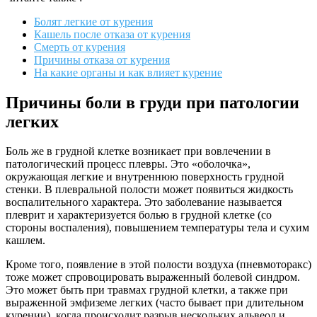
Болят легкие от курения
Кашель после отказа от курения
Смерть от курения
Причины отказа от курения
На какие органы и как влияет курение
Причины боли в груди при патологии
легких
Боль же в грудной клетке возникает при вовлечении в
патологический процесс плевры. Это «оболочка»,
окружающая легкие и внутреннюю поверхность грудной
стенки. В плевральной полости может появиться жидкость
воспалительного характера. Это заболевание называется
плеврит и характеризуется болью в грудной клетке (со
стороны воспаления), повышением температуры тела и сухим
кашлем.
Кроме того, появление в этой полости воздуха (пневмоторакс)
тоже может спровоцировать выраженный болевой синдром.
Это может быть при травмах грудной клетки, а также при
выраженной эмфиземе легких (часто бывает при длительном
курении), когда происходит разрыв нескольких альвеол и