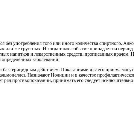
я без употребления того или иного количества спиртного. Алко
 или же грустных. И когда такое событие припадает на период 
тных напитков и лекарственных средств, прописанных врачом. Не
я определенных заболеваний.
 бактерицидным действием. Показаниями для его приема могут
сальмонеллез. Назначают Нолицин и в качестве профилактическ
т ряд противопоказаний, принимать его следует исключительно п