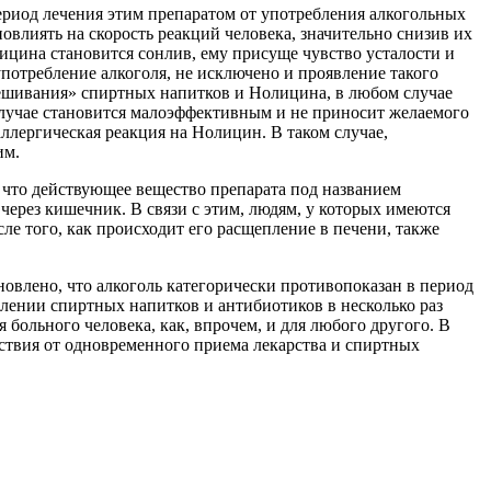
период лечения этим препаратом от употребления алкогольных
повлиять на скорость реакций человека, значительно снизив их
ицина становится сонлив, ему присуще чувство усталости и
употребление алкоголя, не исключено и проявление такого
смешивания» спиртных напитков и Нолицина, в любом случае
случае становится малоэффективным и не приносит желаемого
аллергическая реакция на Нолицин. В таком случае,
им.
, что действующее вещество препарата под названием
через кишечник. В связи с этим, людям, у которых имеются
ле того, как происходит его расщепление в печени, также
овлено, что алкоголь категорически противопоказан в период
блении спиртных напитков и антибиотиков в несколько раз
 больного человека, как, впрочем, и для любого другого. В
дствия от одновременного приема лекарства и спиртных