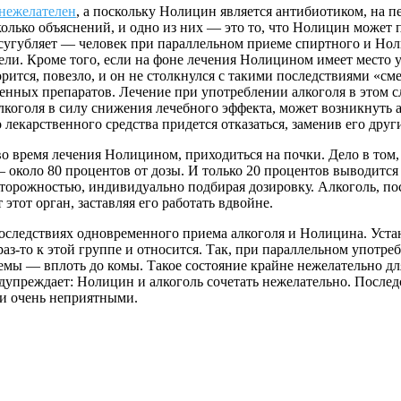
нежелателен
, а поскольку Нолицин является антибиотиком, на 
колько объяснений, и одно из них — это то, что Нолицин может 
усугубляет — человек при параллельном приеме спиртного и Нол
ели. Кроме того, если на фоне лечения Нолицином имеет место 
орится, повезло, и он не столкнулся с такими последствиями «
енных препаратов. Лечение при употреблении алкоголя в этом 
алкоголя в силу снижения лечебного эффекта, может возникнуть 
 лекарственного средства придется отказаться, заменив его друг
 во время лечения Нолицином, приходиться на почки. Дело в том
около 80 процентов от дозы. И только 20 процентов выводится 
торожностью, индивидуально подбирая дозировку. Алкоголь, пос
этот орган, заставляя его работать вдвойне.
оследствиях одновременного приема алкоголя и Нолицина. Устан
з-то к этой группе и относится. Так, при параллельном употре
емы — вплоть до комы. Такое состояние крайне нежелательно для
едупреждает: Нолицин и алкоголь сочетать нежелательно. После
ь и очень неприятными.