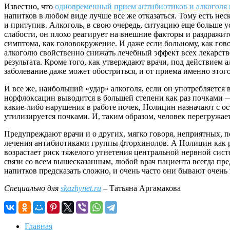
Известно, что
одновременный прием антибиотиков и алкоголя 
напитков в любом виде лучше все же отказаться. Тому есть нес
и притупив. Алкоголь, в свою очередь, ситуацию еще больше 
слабости, он плохо реагирует на внешние факторы и раздражит
симптома, как головокружение. И даже если больному, как гов
алкоголю свойственно снижать лечебный эффект всех лекарств
результата. Кроме того, как утверждают врачи, под действием 
заболевание даже может обостриться, и от приема именно этого
И все же, наибольший «удар» алкоголя, если он употребляется
норфлоксацин выводится в большей степени как раз почками — 
какие-либо нарушения в работе почек, Нолицин назначают с ос
утилизируется почками. И, таким образом, человек перегружает 
Предупреждают врачи и о других, мягко говоря, неприятных, п
лечения антибиотиками группы фторхинолов. А Нолицин как ра
возрастает риск тяжелого угнетения центральной нервной сист
связи со всем вышесказанным, любой врач пациента всегда пр
напитков предсказать сложно, и очень часто они бывают очен
Специально для
skazhynet.ru
– Татьяна Аргамакова
Главная