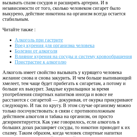
вызывать спазм сосудов и расширять артерии. И в
независимости от того, сколько человеком сигарет было
выкурено, действие никотина на организм всегда остается
стабильным.
Читайте также :
Алкоголь при гастрите
Вред курения для организма человека
Болезни от алкоголя
Влияние курения на сосуды и систему кровообращения
Пристрастие к алкоголю
Алкоголь имеет свойство вызывать у курящего человека
желание снова и снова закурить. И чем больше выпивающий
хмелеет, тем чаще будет прибегать к сигаретам, а потому и
больше их выкурит. Заядлые курильщики за время
употребления спиртных напитков иногда и вовсе не
расстаются с сигаретой — докуривая, от окурка прикуривают
следующую. И так по кругу. В этом случае организму можно
только посочувствовать: в связи с противоположным
действием алкоголя и табака на организм, он просто
дезориентируется. Как уже говорилось, если алкоголь в
больших дозах расширяет сосуды, то никотин приводит к их
спазму. Таким образом, когда человек спиртные напитки