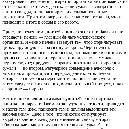
«закуривает» очередной сигаретой, организм не понимает, что
от него хотят и что ему делать: то ли сужать расширенные от
спирта сосуды, то ли расширять их, спазмированные
никотином. При этом нагрузка на сердце колоссальна, что и
приводит в итоге к сбоям в его работе.
При одновременном употреблении алкоголя и табака сильно
страдает и печень — главный фильтр человеческого
организма. Именно печень заведует тем, чтоб отфильтровать
циркулирующую «загрязненную» кровь. Через печень
проходят и токсичные компоненты, попадающие в организм в
процессе выпивания и курения: этанол, фенол, аммиак — в
первом случае; продукты сгорания никотина и папиросной
бумаги — во втором. Регулярное совмещение алкоголя с
никотином провоцируют перерождение клеток печени,
которые со временем перестают исполнять свои функции.
Затем следует интоксикация, воспалительный процесс, и как
следствие — цирроз.
Негативное влияние оказывает употребление спиртных
напитков в паре с табаком на желудок, в частности, приводит
к гастритам, язве, панкреатитам и другим малоприятным
заболеваниям. Дело в том, что никотин стимулирует
вырабатывание в желудке специальной слизи, которая
обволакивает защитным слоем стенки желудка. А вот