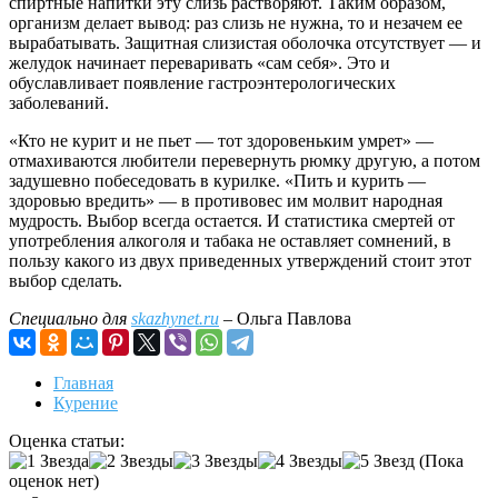
спиртные напитки эту слизь растворяют. Таким образом,
организм делает вывод: раз слизь не нужна, то и незачем ее
вырабатывать. Защитная слизистая оболочка отсутствует — и
желудок начинает переваривать «сам себя». Это и
обуславливает появление гастроэнтерологических
заболеваний.
«Кто не курит и не пьет — тот здоровеньким умрет» —
отмахиваются любители перевернуть рюмку другую, а потом
задушевно побеседовать в курилке. «Пить и курить —
здоровью вредить» — в противовес им молвит народная
мудрость. Выбор всегда остается. И статистика смертей от
употребления алкоголя и табака не оставляет сомнений, в
пользу какого из двух приведенных утверждений стоит этот
выбор сделать.
Специально для
skazhynet.ru
– Ольга Павлова
Главная
Курение
Оценка статьи:
(Пока
оценок нет)