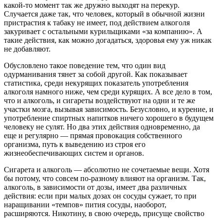
какой-то момент так же дружно выходят на перекур.
Случается даже так, что человек, который в обычной жизни
пристрастия к табаку не имеет, под действием алкоголя
закуривает с остальными курильщиками «за компанию». А
такие действия, как можно догадаться, здоровья ему уж никак
не добавляют.
Обусловлено такое поведение тем, что один вид
одурманивания тянет за собой другой. Как показывает
статистика, среди некурящих показатель употребления
алкоголя намного ниже, чем среди курящих. А все дело в том,
что и алкоголь, и сигареты воздействуют на одни и те же
участки мозга, вызывая зависимость. Безусловно, и курение, и
употребление спиртных напитков ничего хорошего в будущем
человеку не сулят. Но два этих действия одновременно, да
еще и регулярно — прямая провокация собственного
организма, путь к выведению из строя его
жизнеобеспечивающих систем и органов.
Сигарета и алкоголь — абсолютно не сочетаемые вещи. Хотя
бы потому, что совсем по-разному влияют на организм. Так,
алкоголь, в зависимости от дозы, имеет два различных
действия: если при малых дозах он сосуды сужает, то при
наращивании «темпов» пития сосуды, наоборот,
расширяются. Никотину, в свою очередь, присуще свойство