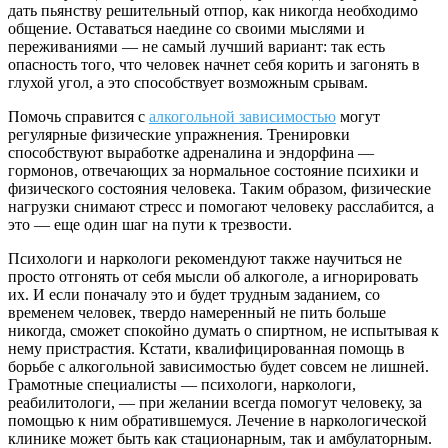
дать пьянству решительный отпор, как никогда необходимо
общение. Оставаться наедине со своими мыслями и
переживаниями — не самый лучший вариант: так есть
опасность того, что человек начнет себя корить и загонять в
глухой угол, а это способствует возможным срывам.
Помочь справится с
алкогольной зависимостью
могут
регулярные физические упражнения. Тренировки
способствуют выработке адреналина и эндорфина —
гормонов, отвечающих за нормальное состояние психики и
физического состояния человека. Таким образом, физические
нагрузки снимают стресс и помогают человеку расслабится, а
это — еще один шаг на пути к трезвости.
Психологи и наркологи рекомендуют также научиться не
просто отгонять от себя мысли об алкоголе, а игнорировать
их. И если поначалу это и будет трудным заданием, со
временем человек, твердо намеренный не пить больше
никогда, сможет спокойно думать о спиртном, не испытывая к
нему пристрастия. Кстати, квалифицированная помощь в
борьбе с алкогольной зависимостью будет совсем не лишней.
Грамотные специалисты — психологи, наркологи,
реабилитологи, — при желании всегда помогут человеку, за
помощью к ним обратившемуся. Лечение в наркологической
клинике может быть как стационарным, так и амбулаторным.