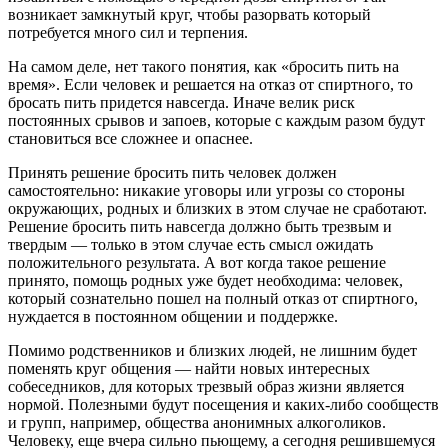
возникает замкнутый круг, чтобы разорвать который
потребуется много сил и терпения.
На самом деле, нет такого понятия, как «бросить пить на
время». Если человек и решается на отказ от спиртного, то
бросать пить придется навсегда. Иначе велик риск
постоянных срывов и запоев, которые с каждым разом будут
становиться все сложнее и опаснее.
Принять решение бросить пить человек должен
самостоятельно: никакие уговоры или угрозы со стороны
окружающих, родных и близких в этом случае не сработают.
Решение бросить пить навсегда должно быть трезвым и
твердым — только в этом случае есть смысл ожидать
положительного результата. А вот когда такое решение
принято, помощь родных уже будет необходима: человек,
который сознательно пошел на полный отказ от спиртного,
нуждается в постоянном общении и поддержке.
Помимо родственников и близких людей, не лишним будет
поменять круг общения — найти новых интересных
собеседников, для которых трезвый образ жизни является
нормой. Полезными будут посещения и каких-либо сообществ
и групп, например, общества анонимных алкоголиков.
Человеку, еще вчера сильно пьющему, а сегодня решившемуся